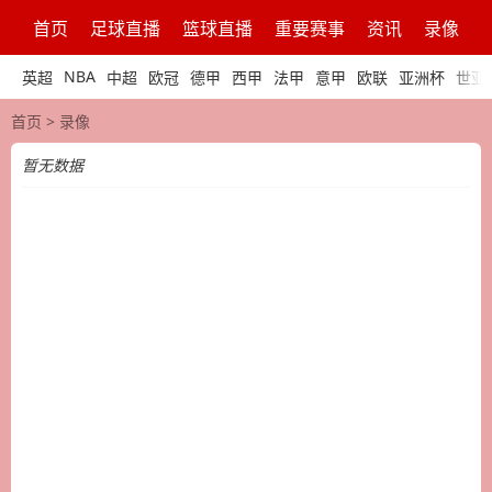
首页
足球直播
篮球直播
重要赛事
资讯
录像
NBA
英超
中超
欧冠
德甲
西甲
法甲
意甲
欧联
亚洲杯
世亚
首页
>
录像
暂无数据